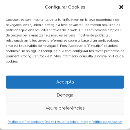
Configurar Cookies
“CEE Garbí”
Les cookies són importants per a tu, influeixen en la teva experiència de
Lorena Peñarrubia
navegació, ens ajuden a protegir la teva privacitat i permeten realitzar les
peticions que ens sol·licitis a través de la web. Utilitzem cookies pròpies i
de tercers per a analitzar els nostres serveis i mostrar-te publicitat
relacionada amb les teves preferències sobre la base d'un perfil elaborat
amb els teus hàbits de navegació. Pots "Acceptar" o "Rebutjar" aquelles
cookies que no siguin tècniques, així com configurar les teves preferències
prement "Configurar Cookies". Més informació, consulta la nostra política de
cookies.
Bases
Actualitzades del
Accepta
Concurs
Denega
Fotogràfic 2026
Veure preferències
Política de Protecció de Dades i Autorització d’imatge.
Política de privacitat