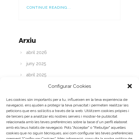
CONTINUE READING...
Arxiu
abril 2026
juny 2025
abril 2025
Configurar Cookies
març 2025
abril 2024
Les cookies són importants per a tu, influeixen en la teva experiència de
navegació, ens ajuden a protegir la teva privacitat i permeten realitzar les
març 2024
peticions que ens sol·licitis a través de la web. Utilitzem cookies pròpies i
de tercers per a analitzar els nostres serveis i mostrar-te publicitat
febrer 2024
relacionada amb les teves preferències sobre la base d'un perfil elaborat
amb els teus hàbits de navegació. Pots "Acceptar" o "Rebutjar" aquelles
gener 2024
cookies que no siguin tècniques, així com configurar les teves preferències
prement "Configurar Cookies". Més informació, consulta la nostra política de