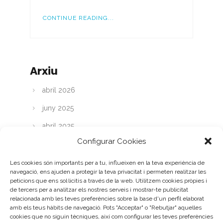
CONTINUE READING...
Arxiu
abril 2026
juny 2025
abril 2025
Configurar Cookies
març 2025
abril 2024
Les cookies són importants per a tu, influeixen en la teva experiència de
navegació, ens ajuden a protegir la teva privacitat i permeten realitzar les
març 2024
peticions que ens sol·licitis a través de la web. Utilitzem cookies pròpies i
de tercers per a analitzar els nostres serveis i mostrar-te publicitat
febrer 2024
relacionada amb les teves preferències sobre la base d'un perfil elaborat
amb els teus hàbits de navegació. Pots "Acceptar" o "Rebutjar" aquelles
gener 2024
cookies que no siguin tècniques, així com configurar les teves preferències