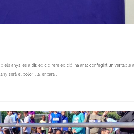
s anys, és a dir, edició rere edició, ha anat confegint un veritable 
uany serà el color lila, encara…