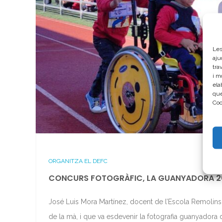
Les
aju
tra
i m
ela
que
Coo
ORGANITZA EL DEFC
CONCURS FOTOGRÀFIC, LA GUANYADORA 2
José Luis Mora Martínez, docent de l’Escola Remolins de
de la mà, i que va esdevenir la fotografia guanyadora 