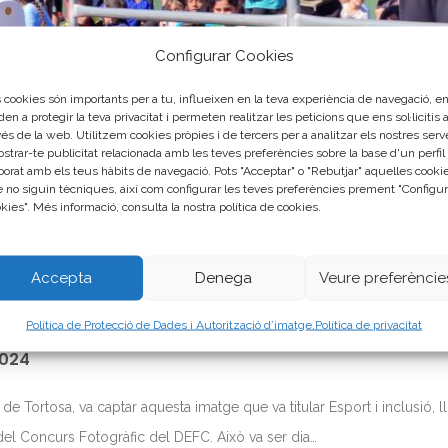
Configurar Cookies
 cookies són importants per a tu, influeixen en la teva experiència de navegació, e
den a protegir la teva privacitat i permeten realitzar les peticions que ens sol·licitis 
vés de la web. Utilitzem cookies pròpies i de tercers per a analitzar els nostres serv
ostrar-te publicitat relacionada amb les teves preferències sobre la base d'un perfil
borat amb els teus hàbits de navegació. Pots "Acceptar" o "Rebutjar" aquelles cooki
 no siguin tècniques, així com configurar les teves preferències prement "Configur
kies". Més informació, consulta la nostra política de cookies.
Accepta
Denega
Veure preferèncie
Política de Protecció de Dades i Autorització d’imatge.
Política de privacitat
024
 Tortosa, va captar aquesta imatge que va titular Esport i inclusió, ll
del Concurs Fotogràfic del DEFC. Això va ser dia…