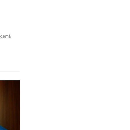
l demà