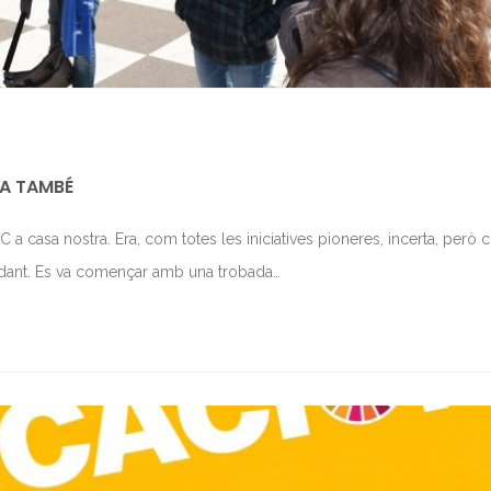
ARA TAMBÉ
 a casa nostra. Era, com totes les iniciatives pioneres, incerta, però
lidant. Es va començar amb una trobada…