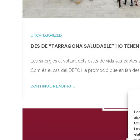
UNCATEGORIZED
DES DE “TARRAGONA SALUDABLE” HO TENEN 
Les sinergies al voltant dels estils de vida saludable
Com és el cas del DEFC i la promoció que en fan des d
CONTINUE READING...
Les
aju
tra
i m
ela
que