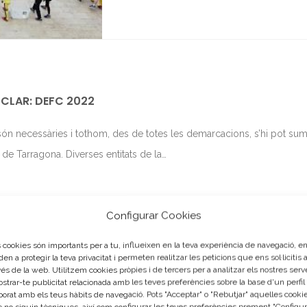
CLAR: DEFC 2022
s són necessàries i tothom, des de totes les demarcacions, s’hi pot sum
e Tarragona. Diverses entitats de la…
Configurar Cookies
 cookies són importants per a tu, influeixen en la teva experiència de navegació, e
den a protegir la teva privacitat i permeten realitzar les peticions que ens sol·licitis 
vés de la web. Utilitzem cookies pròpies i de tercers per a analitzar els nostres serv
ostrar-te publicitat relacionada amb les teves preferències sobre la base d'un perfil
borat amb els teus hàbits de navegació. Pots "Acceptar" o "Rebutjar" aquelles cooki
 no siguin tècniques, així com configurar les teves preferències prement "Configur