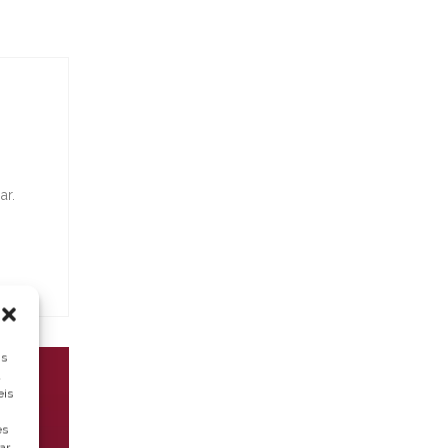
ar.
ns
a
eis
es
ar