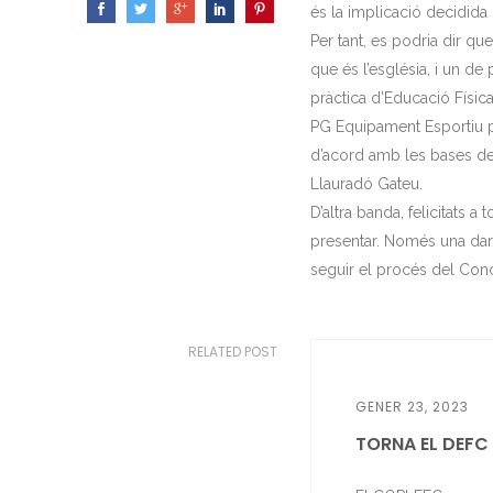
és la implicació decidida 
Per tant, es podria dir qu
que és l’església, i un de 
pràctica d’Educació Físi
PG Equipament Esportiu pr
d’acord amb les bases de
Llauradó Gateu.
D’altra banda, felicitats a 
presentar. Només una dar
seguir el procés del Con
RELATED POST
GENER 23, 2023
TORNA EL DEFC