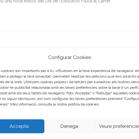
na nova edició del Dia de l’Educació Física al Carrer...
Configurar Cookies
022. EL RESUM
 cookies són importants per a tu, influeixen en la teva experiència de navegació, e
den a protegir la teva privacitat i permeten realitzar les peticions que ens sol·licitis 
portants de qualsevol esdeveniment té a veure amb l’avaluació....
vés de la web. Utilitzem cookies pròpies i de tercers per a analitzar els nostres serv
ostrar-te publicitat relacionada amb les teves preferències sobre la base d'un perfil
borat amb els teus hàbits de navegació. Pots "Acceptar" o "Rebutjar" aquelles cooki
 no siguin tècniques, així com configurar les teves preferències prement "Configur
kies". Més informació, consulta la nostra política de cookies.
Accepta
Denega
Veure preferèncie