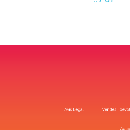
0
0
Avís Legal
Vendes i devol
Aques