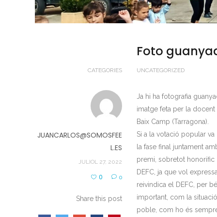
Foto guanya
CATEGORIES
UNCATEGORIZED
Ja hi ha fotografia guan
imatge feta per la docent
Baix Camp (Tarragona).
JUANCARLOS@SOMOSFEE
Si a la votació popular va
L.ES
la fase final juntament amb
premi, sobretot honorífic 
JULIOL 27, 2022
DEFC, ja que vol expressar
0
0
reivindica el DEFC, per b
important, com la situació
Share this post
poble, com ho és sempre l