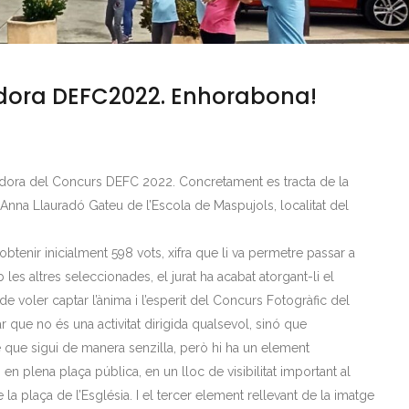
dora DEFC2022. Enhorabona!
yadora del Concurs DEFC 2022. Concretament es tracta de la
 Anna Llauradó Gateu de l’Escola de Maspujols, localitat del
 obtenir inicialment 598 vots, xifra que li va permetre passar a
 les altres seleccionades, el jurat ha acabat atorgant-li el
de voler captar l’ànima i l’esperit del Concurs Fotogràfic del
 que no és una activitat dirigida qualsevol, sinó que
é que sigui de manera senzilla, però hi ha un element
 en plena plaça pública, en un lloc de visibilitat important al
a plaça de l’Església. I el tercer element rellevant de la imatge