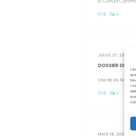
El COPLEFC promou u
0
0
JULIOL 27, 2022
DOSSIER DEFC2
Les
aju
Una de les fases im
tra
i m
ela
0
0
que
Coo
MAIG 18, 2022