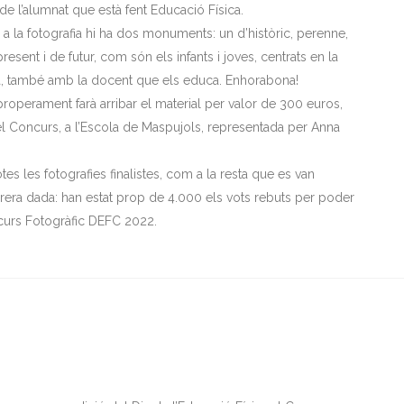
de l’alumnat que està fent Educació Física.
e a la fotografia hi ha dos monuments: un d’històric, perenne,
present i de futur, com són els infants i joves, centrats en la
ca, també amb la docent que els educa. Enhorabona!
operament farà arribar el material per valor de 300 euros,
l Concurs, a l’Escola de Maspujols, representada per Anna
totes les fotografies finalistes, com a la resta que es van
rera dada: han estat prop de 4.000 els vots rebuts per poder
curs Fotogràfic DEFC 2022.