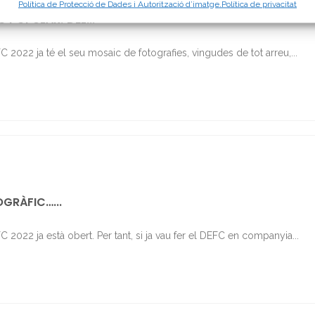
Política de Protecció de Dades i Autorització d’imatge.
Política de privacitat
 POPULAR! DEL...
 2022 ja té el seu mosaic de fotografies, vingudes de tot arreu,...
GRÀFIC…...
 2022 ja està obert. Per tant, si ja vau fer el DEFC en companyia...