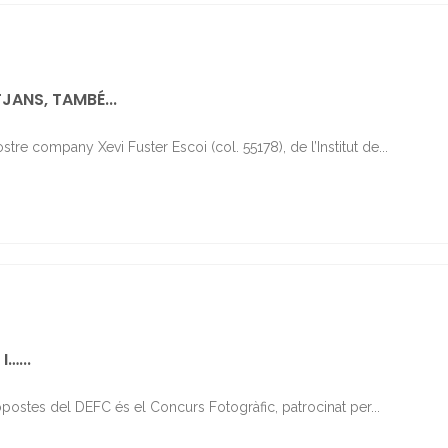
TJANS, TAMBÉ...
nostre company Xevi Fuster Escoi (col. 55178), de l’Institut de...
…...
opostes del DEFC és el Concurs Fotogràfic, patrocinat per...