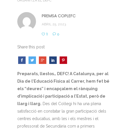
ORGANITZA EL DEFC
PREMSA COPLEFC
ABRIL 25, 2023
1
0
Share this post
Preparats, llestos… DEFC! A Catalunya, per al
Dia de l’Educació Física al Carrer, hem fet bé
els “deures” i encapçalem el rànquing
d’implicació i participació a l’Estat, però de
llarg i llarg.
Des del Col·legi hi ha una plena
satisfacció en constatar la gran participació dels
centres educatius, amb les i els mestres i el
professorat de Secundària com a primers