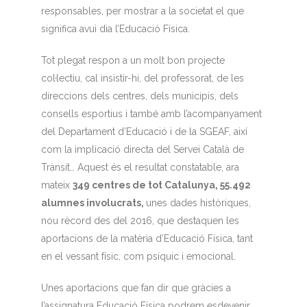
responsables, per mostrar a la societat el que
significa avui dia l’Educació Física.
Tot plegat respon a un molt bon projecte
col·lectiu, cal insistir-hi, del professorat, de les
direccions dels centres, dels municipis, dels
consells esportius i també amb l’acompanyament
del Departament d’Educació i de la SGEAF, així
com la implicació directa del Servei Català de
Trànsit… Aquest és el resultat constatable, ara
mateix
349 centres de tot Catalunya, 55.492
alumnes involucrats,
unes dades històriques,
nou rècord des del 2016, que destaquen les
aportacions de la matèria d’Educació Física, tant
en el vessant físic, com psíquic i emocional.
Unes aportacions que fan dir que gràcies a
l’assignatura Educació Física podrem esdevenir