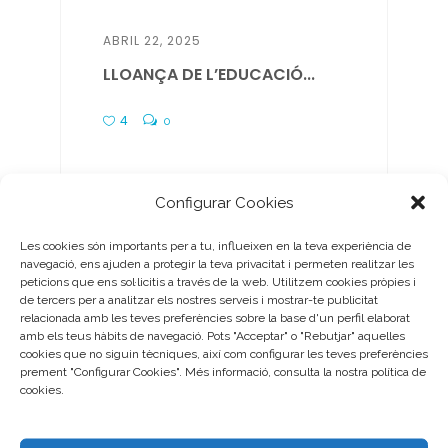
ABRIL 22, 2025
LLOANÇA DE L’EDUCACIÓ...
4
0
Configurar Cookies
Les cookies són importants per a tu, influeixen en la teva experiència de
ABRIL 11, 2025
navegació, ens ajuden a protegir la teva privacitat i permeten realitzar les
EL CONCURS FOTOGRÀFIC
peticions que ens sol·licitis a través de la web. Utilitzem cookies pròpies i
de tercers per a analitzar els nostres serveis i mostrar-te publicitat
DEFC,...
relacionada amb les teves preferències sobre la base d'un perfil elaborat
amb els teus hàbits de navegació. Pots "Acceptar" o "Rebutjar" aquelles
3
cookies que no siguin tècniques, així com configurar les teves preferències
0
prement "Configurar Cookies". Més informació, consulta la nostra política de
cookies.