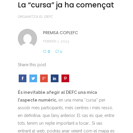
La “cursa” ja ha començat
ORGANITZA EL DEFC
PREMSA COPLEFC
FEBRER 1, 2023
0
0
Share this post
És inevitable afegir al DEFC una mica
l’aspecte numèric,
en una mena “cursa” per
assolir més participants, més centres i més ressò,
en definitiva, que l’any anterior. El cas és que, entre
tots, tenim un repte important a tocar… Si vas
entrant al web, podràs anar veient com el mapa es