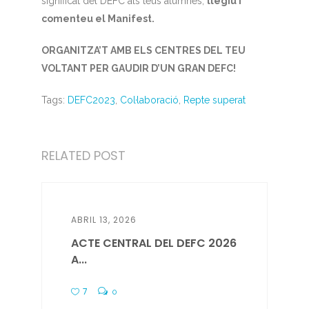
significat del DEFC als teus alumnes,
llegiu i
comenteu el Manifest.
ORGANITZA’T AMB ELS CENTRES DEL TEU
VOLTANT PER GAUDIR D’UN GRAN DEFC!
Tags:
DEFC2023
,
Col·laboració
,
Repte superat
RELATED POST
ABRIL 13, 2026
ACTE CENTRAL DEL DEFC 2026
A...
7
0