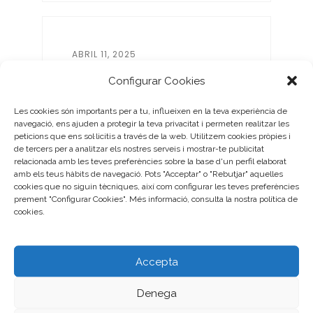
ABRIL 11, 2025
EL CONCURS FOTOGRÀFIC
Configurar Cookies
DEFC,...
Les cookies són importants per a tu, influeixen en la teva experiència de
navegació, ens ajuden a protegir la teva privacitat i permeten realitzar les
3
0
peticions que ens sol·licitis a través de la web. Utilitzem cookies pròpies i
de tercers per a analitzar els nostres serveis i mostrar-te publicitat
relacionada amb les teves preferències sobre la base d'un perfil elaborat
amb els teus hàbits de navegació. Pots "Acceptar" o "Rebutjar" aquelles
cookies que no siguin tècniques, així com configurar les teves preferències
prement "Configurar Cookies". Més informació, consulta la nostra política de
cookies.
ABRIL 9, 2025
DEFC SEMPRE, PERÒ DEMÀ...
Accepta
3
0
Denega