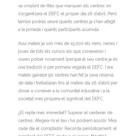
va omplint de fites que marquen els centres on
s’organitzarà el DEFC el proper dia 26 d’abril. Però
també podràs veure quants centres ja s’han afegit
a la jornada i quants participants acumula.
Avui mateix ja són més de 15.000 els nens, nenes i
joves de tots els cursos els que coneixeran i
viuran potser novament (perquè al seu centre ja és
una tradició) o per primera vegada el DEFC. I ara
mateix gairebé 90 centres han fet la seva reserva
de data i treballaran fins al mateix dia 26 d’abril per
donar a conèixer a la comunitat educativa i a la
societat més propera el significat del DEFC.
¿El repte més immediat? Superar el centenar de
centres. Afegeix-hi el teu i ho podrem assolir. Mira
cada dia el comptador. Recorda periòdicament, el