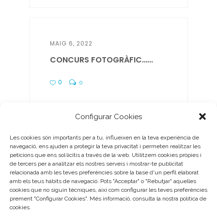
MAIG 6, 2022
CONCURS FOTOGRÀFIC…...
0
0
Configurar Cookies
Les cookies són importants per a tu, influeixen en la teva experiència de
ABRIL 26, 2022
navegació, ens ajuden a protegir la teva privacitat i permeten realitzar les
peticions que ens sol·licitis a través de la web. Utilitzem cookies pròpies i
EL DEFC ALS MITJANS,
de tercers per a analitzar els nostres serveis i mostrar-te publicitat
TAMBÉ...
relacionada amb les teves preferències sobre la base d'un perfil elaborat
amb els teus hàbits de navegació. Pots "Acceptar" o "Rebutjar" aquelles
cookies que no siguin tècniques, així com configurar les teves preferències
0
0
prement "Configurar Cookies". Més informació, consulta la nostra política de
cookies.