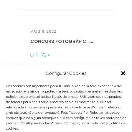
MAIG 6, 2022
CONCURS FOTOGRÀFIC…...
0
0
Configurar Cookies
Les cookies són importants per a tu, influeixen en la teva experiència de
navegació, ens ajuden a protegir la teva privacitat i permeten realitzar les
ABRIL 26, 2022
peticions que ens sol·licitis a través de la web. Utilitzem cookies pròpies i
de tercers per a analitzar els nostres serveis i mostrar-te publicitat
EL DEFC ALS MITJANS,
relacionada amb les teves preferències sobre la base d'un perfil elaborat
TAMBÉ...
amb els teus hàbits de navegació. Pots "Acceptar" o "Rebutjar" aquelles
cookies que no siguin tècniques, així com configurar les teves preferències
prement "Configurar Cookies". Més informació, consulta la nostra política de
0
0
cookies.